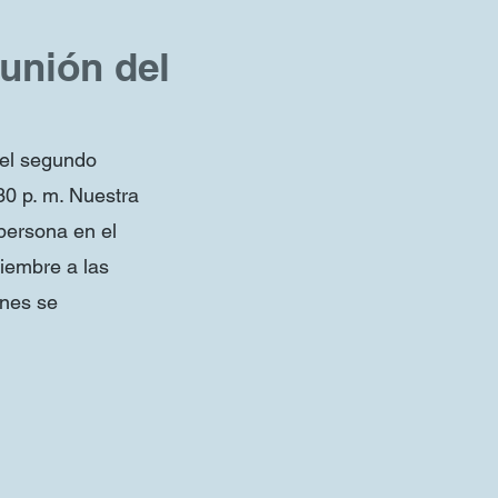
eunión del
 el segundo
30 p. m. Nuestra
persona en el
iembre a las
ones se