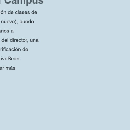
el Campus
alón de clases de
e nuevo), puede
rios a
 del director, una
ificación de
LiveScan.
ner más