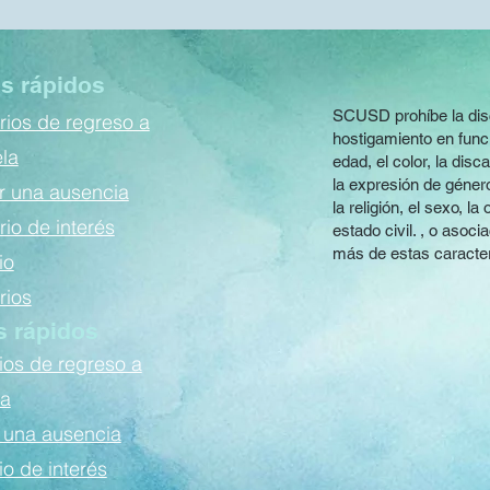
s rápidos
SCUSD prohíbe la discr
rios de regreso a
hostigamiento en funci
ela
edad, el color, la disc
la expresión de género,
r una ausencia
la religión, el sexo, la
io de interés
estado civil. , o asoc
más de estas caracter
io
rios
s rápidos
ios de regreso a
la
 una ausencia
io de interés