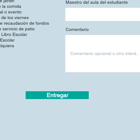
e jardín
Maestro del aula del estudiante
a
 la comida
t
o
val o evento
r
de los viernes
i
e recaudación de fondos
o
 servicio de patio
Comentario
 Libro Escolar
Escolar
lquiera
Entregar