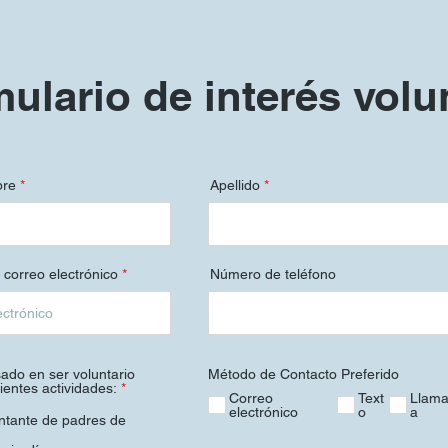
ulario de interés volu
bre
Apellido
 correo electrónico
Número de teléfono
sado en ser voluntario
Método de Contacto Preferido
O
ientes actividades:
*
Correo
Text
Llam
b
electrónico
o
a
l
tante de padres de
i
g