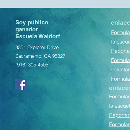
Soy público
enlace
ganador
Formula
Escuela Waldorf
la escu
3351 Explorer Drive
Reporta
Sacramento, CA 95827
Formular
(916) 395-4505
voluntar
Formula
enlace
Formular
la escue
Reportar
Formular