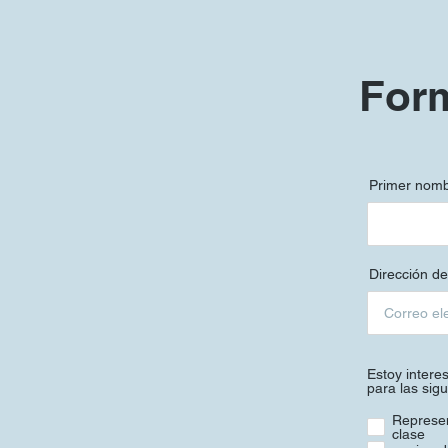
Form
Primer nom
Dirección de
Estoy intere
para las sigu
Represen
clase